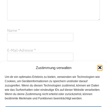
Name
*
E-Mail-Adresse
*
Zustimmung verwalten
Website
Um dir ein optimales Erlebnis zu bieten, verwenden wir Technologien wie
Cookies, um Geräteinformationen zu speichern und/oder darauf
zuzugreifen. Wenn du diesen Technologien zustimmst, können wir Daten
Name, E-Mail-Adresse und Website in diesem
wie das Surfverhalten oder eindeutige IDs auf dieser Website verarbeiten.
Wenn du deine Zustimmung nicht erteilst oder zurückziehst, können
Browser für meinen nächsten Kommentar speichern.
bestimmte Merkmale und Funktionen beeinträchtigt werden.